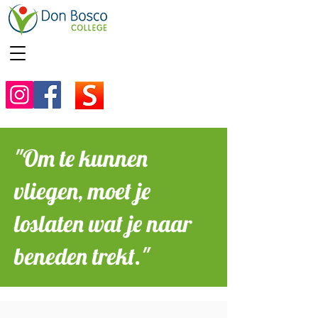
"Om te kunnen
vliegen, moet je
loslaten wat je naar
beneden trekt."