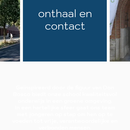
Geïnspireerd door de figuur van Don
Bosco biedt onze school kwaliteitsvol
onderwijs in een groene omgeving.
In een hartelijke sfeer gaat ons team
met jongeren op stap om hen op te
voeden tot vrije, verantwoordelijke en
verbonden mensen.