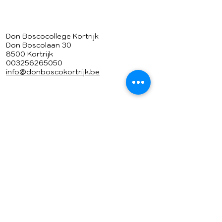
Don Boscocollege Kortrijk
Don Boscolaan 30
8500 Kortrijk
003256265050
info@donboscokortrijk.be
Geïnspireerd door de figuur van
Don Bosco biedt onze school
kwaliteitsvol onderwijs in een
groene omgeving.
In een hartelijke sfeer gaat ons
team
met jongeren op stap om hen op te
voeden tot vrije, verantwoordelijke
en verbonden mensen.