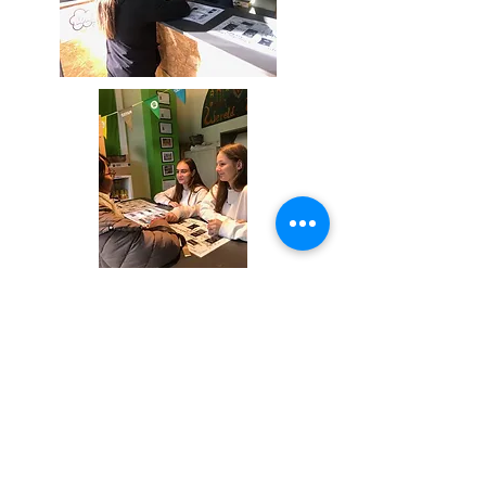
Don Boscocollege Kortrijk
Don Boscolaan 30
8500 Kortrijk
003256265050
info@donboscokortrijk.be
Geïnspireerd door de figuur van
Don Bosco biedt onze school
kwaliteitsvol onderwijs in een