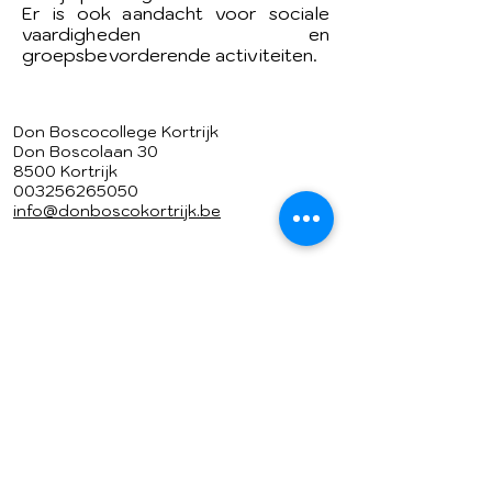
Er is ook aandacht voor sociale
vaardigheden en
groepsbevorderende activiteiten.
Don Boscocollege Kortrijk
Don Boscolaan 30
8500 Kortrijk
003256265050
info@donboscokortrijk.be
Geïnspireerd door de figuur van
Don Bosco biedt onze school
kwaliteitsvol onderwijs in een
groene omgeving.
In een hartelijke sfeer gaat ons
team
met jongeren op stap om hen op te
voeden tot vrije, verantwoordelijke
en verbonden mensen.