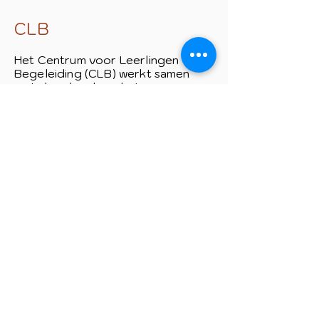
CLB
Het Centrum voor Leerlingen
Begeleiding (CLB) werkt samen
met de school aan het
welbevinden, de gezondheid, het
leren en de studiekeuzes van de
leerlingen.
Onze contactpersoon bij het CLB
is Heidi Helewaut.
Heidi.helewaut@clbaandeleie.be
056/249700