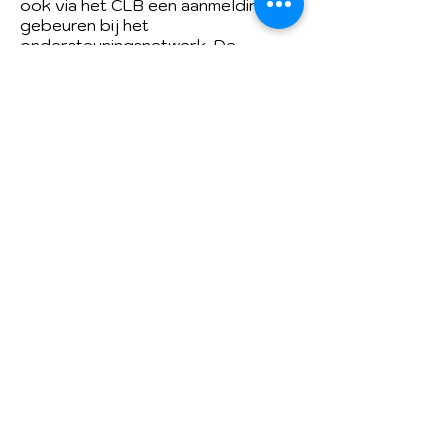
ook via het CLB een aanmelding
gebeuren bij het
ondersteuningsnetwerk. De
ondersteuners kunnen de
leerlingen individueel begeleiden,
helpen in de klas of de leerkrachten
mee ondersteunen.
Don Boscocollege Kortrijk
Don Boscolaan 30
8500 Kortrijk
003256265050